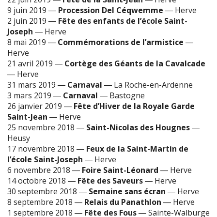
9 juin 2019
―
Procession Del Céqwemme
―
Herve
2 juin 2019
―
Fête des enfants de l’école Saint-
Joseph
―
Herve
8 mai 2019
―
Commémorations de l’armistice
―
Herve
21 avril 2019
―
Cortège des Géants de la Cavalcade
―
Herve
31 mars 2019
―
Carnaval
―
La Roche-en-Ardenne
3 mars 2019
―
Carnaval
―
Bastogne
26 janvier 2019
―
Fête d’Hiver de la Royale Garde
Saint-Jean
―
Herve
25 novembre 2018
―
Saint-Nicolas des Hougnes
―
Heusy
17 novembre 2018
―
Feux de la Saint-Martin de
l’école Saint-Joseph
―
Herve
6 novembre 2018
―
Foire Saint-Léonard
―
Herve
14 octobre 2018
―
Fête des Saveurs
―
Herve
30 septembre 2018
―
Semaine sans écran
―
Herve
8 septembre 2018
―
Relais du Panathlon
―
Herve
1 septembre 2018
―
Fête des Fous
―
Sainte-Walburge