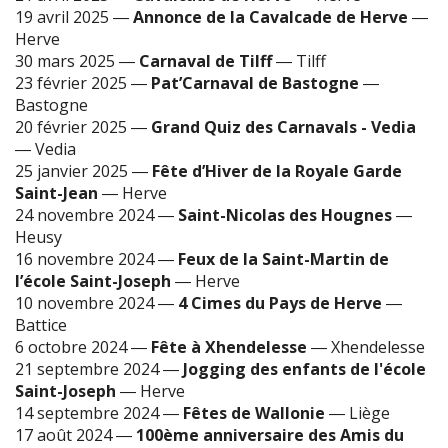
19 avril 2025
―
Annonce de la Cavalcade de Herve
―
Herve
30 mars 2025
―
Carnaval de Tilff
―
Tilff
23 février 2025
―
Pat’Carnaval de Bastogne
―
Bastogne
20 février 2025
―
Grand Quiz des Carnavals - Vedia
―
Vedia
25 janvier 2025
―
Fête d’Hiver de la Royale Garde
Saint-Jean
―
Herve
24 novembre 2024
―
Saint-Nicolas des Hougnes
―
Heusy
16 novembre 2024
―
Feux de la Saint-Martin de
l’école Saint-Joseph
―
Herve
10 novembre 2024
―
4 Cimes du Pays de Herve
―
Battice
6 octobre 2024
―
Fête à Xhendelesse
―
Xhendelesse
21 septembre 2024
―
Jogging des enfants de l'école
Saint-Joseph
―
Herve
14 septembre 2024
―
Fêtes de Wallonie
―
Liège
17 août 2024
―
100ème anniversaire des Amis du