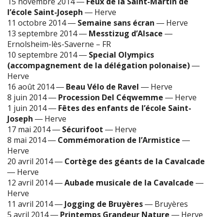
15 novembre 2014
―
Feux de la Saint-Martin de
l’école Saint-Joseph
―
Herve
11 octobre 2014
―
Semaine sans écran
―
Herve
13 septembre 2014
―
Messtizug d’Alsace
―
Ernolsheim-lès-Saverne – FR
10 septembre 2014
―
Special Olympics
(accompagnement de la délégation polonaise)
―
Herve
16 août 2014
―
Beau Vélo de Ravel
―
Herve
8 juin 2014
―
Procession Del Céqwemme
―
Herve
1 juin 2014
―
Fêtes des enfants de l’école Saint-
Joseph
―
Herve
17 mai 2014
―
Sécurifoot
―
Herve
8 mai 2014
―
Commémoration de l’Armistice
―
Herve
20 avril 2014
―
Cortège des géants de la Cavalcade
―
Herve
12 avril 2014
―
Aubade musicale de la Cavalcade
―
Herve
11 avril 2014
―
Jogging de Bruyères
―
Bruyères
5 avril 2014
―
Printemps Grandeur Nature
―
Herve