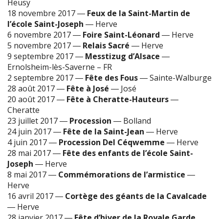
Heusy
18 novembre 2017
―
Feux de la Saint-Martin de
l’école Saint-Joseph
―
Herve
6 novembre 2017
―
Foire Saint-Léonard
―
Herve
5 novembre 2017
―
Relais Sacré
―
Herve
9 septembre 2017
―
Messtizug d’Alsace
―
Ernolsheim-lès-Saverne – FR
2 septembre 2017
―
Fête des Fous
―
Sainte-Walburge
28 août 2017
―
Fête à José
―
José
20 août 2017
―
Fête à Cheratte-Hauteurs
―
Cheratte
23 juillet 2017
―
Procession
―
Bolland
24 juin 2017
―
Fête de la Saint-Jean
―
Herve
4 juin 2017
―
Procession Del Céqwemme
―
Herve
28 mai 2017
―
Fête des enfants de l’école Saint-
Joseph
―
Herve
8 mai 2017
―
Commémorations de l’armistice
―
Herve
16 avril 2017
―
Cortège des géants de la Cavalcade
―
Herve
28 janvier 2017
―
Fête d’hiver de la Royale Garde