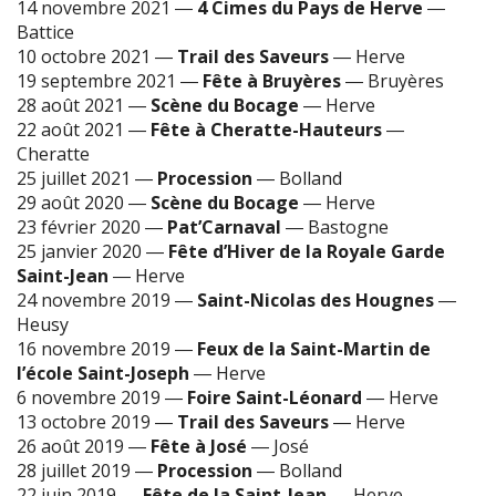
14 novembre 2021
―
4 Cimes du Pays de Herve
―
Battice
10 octobre 2021
―
Trail des Saveurs
―
Herve
19 septembre 2021
―
Fête à Bruyères
―
Bruyères
28 août 2021
―
Scène du Bocage
―
Herve
22 août 2021
―
Fête à Cheratte-Hauteurs
―
Cheratte
25 juillet 2021
―
Procession
―
Bolland
29 août 2020
―
Scène du Bocage
―
Herve
23 février 2020
―
Pat’Carnaval
―
Bastogne
25 janvier 2020
―
Fête d’Hiver de la Royale Garde
Saint-Jean
―
Herve
24 novembre 2019
―
Saint-Nicolas des Hougnes
―
Heusy
16 novembre 2019
―
Feux de la Saint-Martin de
l’école Saint-Joseph
―
Herve
6 novembre 2019
―
Foire Saint-Léonard
―
Herve
13 octobre 2019
―
Trail des Saveurs
―
Herve
26 août 2019
―
Fête à José
―
José
28 juillet 2019
―
Procession
―
Bolland
22 juin 2019
―
Fête de la Saint-Jean
―
Herve