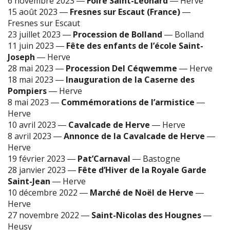
6 novembre 2023
―
Foire Saint-Léonard
―
Herve
15 août 2023
―
Fresnes sur Escaut (France)
―
Fresnes sur Escaut
23 juillet 2023
―
Procession de Bolland
―
Bolland
11 juin 2023
―
Fête des enfants de l’école Saint-
Joseph
―
Herve
28 mai 2023
―
Procession Del Céqwemme
―
Herve
18 mai 2023
―
Inauguration de la Caserne des
Pompiers
―
Herve
8 mai 2023
―
Commémorations de l’armistice
―
Herve
10 avril 2023
―
Cavalcade de Herve
―
Herve
8 avril 2023
―
Annonce de la Cavalcade de Herve
―
Herve
19 février 2023
―
Pat’Carnaval
―
Bastogne
28 janvier 2023
―
Fête d’Hiver de la Royale Garde
Saint-Jean
―
Herve
10 décembre 2022
―
Marché de Noël de Herve
―
Herve
27 novembre 2022
―
Saint-Nicolas des Hougnes
―
Heusy