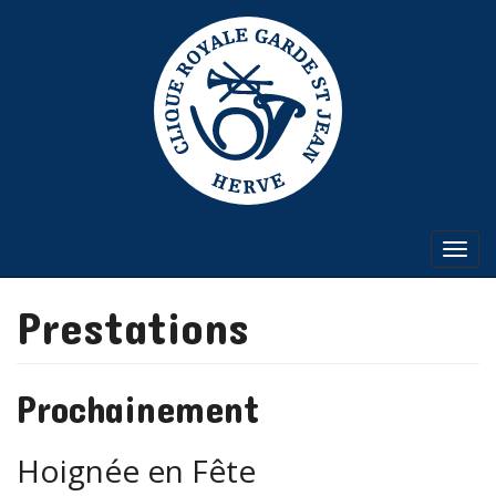
Aller
au
contenu
principal
Togg
navi
Prestations
Prochainement
Hoignée en Fête