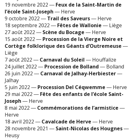
19 novembre 2022
―
Feux de la Saint-Martin de
l’école Saint-Joseph
―
Herve
9 octobre 2022
―
Trail des Saveurs
―
Herve
18 septembre 2022
―
Fêtes de Wallonie
―
Liège
27 août 2022
―
Scène du Bocage
―
Herve
15 août 2022
―
Procession de la Vierge Noire et
Cortège folklorique des Géants d’Outremeuse
―
Liège
7 août 2022
―
Carnaval du Soleil
―
Houffalize
24 juillet 2022
―
Procession de Bolland
―
Bolland
26 juin 2022
―
Carnaval de Jalhay-Herbiester
―
Jalhay
5 juin 2022
―
Procession Del Céqwemme
―
Herve
29 mai 2022
―
Fête des enfants de l’école Saint-
Joseph
―
Herve
8 mai 2022
―
Commémorations de l’armistice
―
Herve
18 avril 2022
―
Cavalcade de Herve
―
Herve
28 novembre 2021
―
Saint-Nicolas des Hougnes
―
Heusy